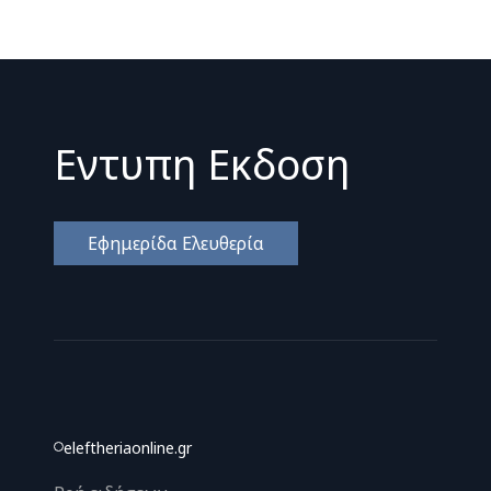
Εντυπη Εκδοση
Εφημερίδα Ελευθερία
eleftheriaonline.gr