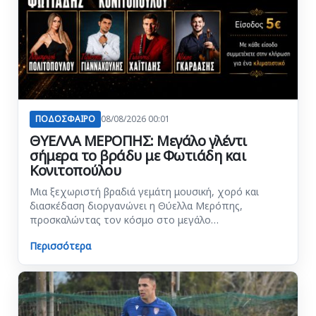
ΠΟΔΟΣΦΑΙΡΟ
08/08/2026 00:01
ΘΥΕΛΛΑ ΜΕΡΟΠΗΣ: Μεγάλο γλέντι
σήμερα το βράδυ με Φωτιάδη και
Κονιτοπούλου
Μια ξεχωριστή βραδιά γεμάτη μουσική, χορό και
διασκέδαση διοργανώνει η Θύελλα Μερόπης,
προσκαλώντας τον κόσμο στο μεγάλο…
Περισσότερα