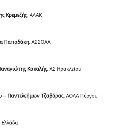
ης Κρεμεζή
ς, ΑΛΑΚ
να Παπαδάκη
, ΑΣΣΟΑΑ
Παναγιώτης Κακαλής
, ΑΣ Ηρακλείου
υ –
Παντελεήμων Τζαβάρας
, ΑΟΛΑ Πύργου
, Ελλάδα