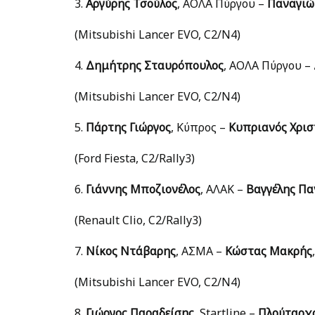
3.
Αργύρης Τσούλος
, ΑΟΛΑ Πύργου –
Παναγιώ
(Mitsubishi Lancer EVO, C2/N4)
4.
Δημήτρης Σταυρόπουλος
, ΑΟΛΑ Πύργου –
(Mitsubishi Lancer EVO, C2/N4)
5.
Πάρτης Γιώργος
, Κύπρος –
Κυπριανός Χρισ
(Ford Fiesta, C2/Rally3)
6.
Γιάννης Μποζιονέλος
, ΑΛΑΚ –
Βαγγέλης Πα
(Renault Clio, C2/Rally3)
7.
Νίκος Ντάβαρης
, ΑΣΜΑ –
Κώστας Μακρής
(Mitsubishi Lancer EVO, C2/N4)
8.
Γιώργος Παραδείσης
, Startline –
Πλούταρχο