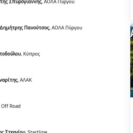
της Σπυρόγιαννης
, ΑΟΛΑ Πύργου
Δημήτρης Πανούτσος
, ΑΟΛΑ Πύργου
τοδούλου
, Κύπρος
ναρίτης
, ΑΛΑΚ
, Οff Road
ς Στεργίου
, Startline