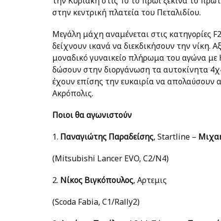
την Κυριακή στις 10 το πρωί ξεκινά το πρώ
στην κεντρική πλατεία του Πεταλιδίου.
Μεγάλη μάχη αναμένεται στις κατηγορίες F2
δείχνουν ικανά να διεκδικήσουν την νίκη. Αξ
μοναδικό γυναικείο πλήρωμα του αγώνα με H
δώσουν στην διοργάνωση τα αυτοκίνητα 4χ4
έχουν επίσης την ευκαιρία να απολαύσουν 
Ακρόπολις.
Ποιοι θα αγωνιστούν
1.
Παναγιώτης Παραδείσης
, Startline –
Μιχα
(Mitsubishi Lancer EVO, C2/N4)
2.
Νίκος Βιγκόπουλος
, Aρτεμις
(Scoda Fabia, C1/Rally2)