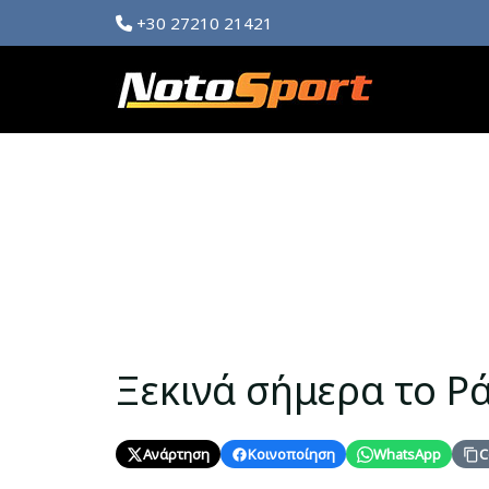
+30 27210 21421
Ξεκινά σήμερα το Ρ
Ανάρτηση
Κοινοποίηση
WhatsApp
C