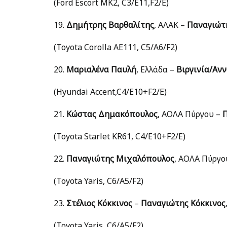
(Ford Escort MK2, C3/E11,F2/E)
19.
Δημήτρης Βαρθαλίτης
, ΑΛΑΚ –
Παναγιώτ
(Toyota Corolla AE111, C5/A6/F2)
20.
Μαριαλένα Παυλή
, Ελλάδα –
Βιργινία/Αν
(Hyundai Accent,C4/E10+F2/E)
21.
Κώστας Δημακόπουλος
, ΑΟΛΑ Πύργου –
(Toyota Starlet KR61, C4/E10+F2/E)
22.
Παναγιώτης Μιχαλόπουλος
, ΑΟΛΑ Πύργο
(Toyota Yaris, C6/A5/F2)
23.
Στέλιος Κόκκινος
–
Παναγιώτης Κόκκινος
(Toyota Yaris, C6/A5/F2)