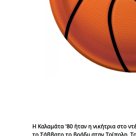
Η Καλαμάτα '80 ήταν η νικήτρια στο ντ
το Σάββατο το βράδυ στην Τρίπολη. Τ