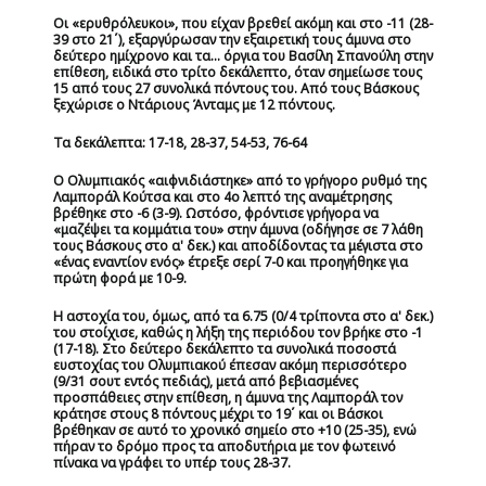
Οι «ερυθρόλευκοι», που είχαν βρεθεί ακόμη και στο -11 (28-
39 στο 21΄), εξαργύρωσαν την εξαιρετική τους άμυνα στο
δεύτερο ημίχρονο και τα... όργια του Βασίλη Σπανούλη στην
επίθεση, ειδικά στο τρίτο δεκάλεπτο, όταν σημείωσε τους
15 από τους 27 συνολικά πόντους του. Από τους Βάσκους
ξεχώρισε ο Ντάριους Άνταμς με 12 πόντους.
Τα δεκάλεπτα:
17-18, 28-37, 54-53, 76-64
Ο Ολυμπιακός «αιφνιδιάστηκε» από το γρήγορο ρυθμό της
Λαμποράλ Κούτσα και στο 4ο λεπτό της αναμέτρησης
βρέθηκε στο -6 (3-9). Ωστόσο, φρόντισε γρήγορα να
«μαζέψει τα κομμάτια του» στην άμυνα (οδήγησε σε 7 λάθη
τους Βάσκους στο α' δεκ.) και αποδίδοντας τα μέγιστα στο
«ένας εναντίον ενός» έτρεξε σερί 7-0 και προηγήθηκε για
πρώτη φορά με 10-9.
Η αστοχία του, όμως, από τα 6.75 (0/4 τρίποντα στο α' δεκ.)
του στοίχισε, καθώς η λήξη της περιόδου τον βρήκε στο -1
(17-18). Στο δεύτερο δεκάλεπτο τα συνολικά ποσοστά
ευστοχίας του Ολυμπιακού έπεσαν ακόμη περισσότερο
(9/31 σουτ εντός πεδιάς), μετά από βεβιασμένες
προσπάθειες στην επίθεση, η άμυνα της Λαμποράλ τον
κράτησε στους 8 πόντους μέχρι το 19΄ και οι Βάσκοι
βρέθηκαν σε αυτό το χρονικό σημείο στο +10 (25-35), ενώ
πήραν το δρόμο προς τα αποδυτήρια με τον φωτεινό
πίνακα να γράφει το υπέρ τους 28-37.