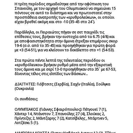
Η τρίτη περίοδος σημαδεύτηκε από την αφύπνιση του
Σπανούλη, με τον αρχηγό του Ολυμπιακού να σημειώνει 15
πόντους σε αυτό το διάστημα και να πρωτοστατεί στην
προσπάθεια ανατροπής των «ερυθρολεύκων», οι οποίοι
είχαν βρεθεί ακόμη και στο -10 (35-45 στο 24΄).
Παράλληλα, οι Πειραιώτες πήγαν σε σετ παιχνίδι τις
επίθεσεις τους, βρήκαν την ευστοχία από τα 6.75 (4/8) και
με αποφασιστηκότητα στην άμυνα έτρεξαν επιμέρους σκορ
19-6 (σ.σ. από το 35-45) και προηγήθηκαν για πρώτη φορά
με +3 (54-51), για να κλείσουν το δεκάλεπτο στο +1 (54-53).
Στα πρώτα πέντε λεπτά της τελευταίας περιόδου οι
«ερυθρόλευκοι» βρήκαν ρυθμό μέσα από την εξαιρετική
τους άμυνα και με σερί 13-0 προηγήθηκαν στο 35΄ με 67-53,
δίνοντας τέλος στις ελπίδες των Βάσκων...
ΔΙΑΙΤΗΤΕΣ:
Γιόβτσιτς (Σερβία), Σαχίν (Ιταλία), Σούλγκα
(Ουκρανία)
Οι συνθέσεις:
ΟΛΥΜΠΙΑΚΟΣ (Γιάννης Σφαιρόπουλος):
Πέτγουεϊ 7 (1),
Χάντερ 14, Ντάνστον 7, Σπανούλης 27 (4), Σλούκας 2,
Πρίντεζης 2, Μάντζαρης 7 (2), Κατσίβελης , Ντάρτνεν 5,
Λοτζέσκι 5 (1).