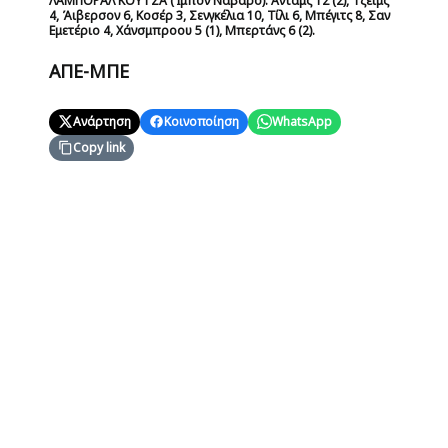
ΛΑΜΠΟΡΑΛ ΚΟΥΤΣΑ (Ίμπον Ναβάρο):
Ανταμς 12 (2), Τζέιμς
4, Άιβερσον 6, Κοσέρ 3, Σενγκέλια 10, Τίλι 6, Μπέγιτς 8, Σαν
Εμετέριο 4, Χάνσμπροου 5 (1), Μπερτάνς 6 (2).
ΑΠΕ-ΜΠΕ
Ανάρτηση
Κοινοποίηση
WhatsApp
Copy link