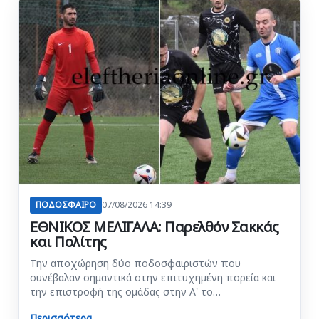
ΠΟΔΟΣΦΑΙΡΟ
07/08/2026 14:39
ΕΘΝΙΚΟΣ ΜΕΛΙΓΑΛΑ: Παρελθόν Σακκάς
και Πολίτης
Την αποχώρηση δύο ποδοσφαιριστών που
συνέβαλαν σημαντικά στην επιτυχημένη πορεία και
την επιστροφή της ομάδας στην Α' το…
Περισσότερα