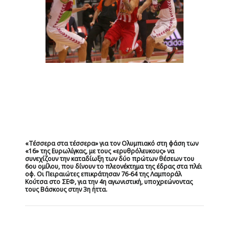
«Τέσσερα στα τέσσερα» για τον Ολυμπιακό στη φάση των
«16» της Ευρωλίγκας, με τους «ερυθρόλευκους» να
συνεχίζουν την καταδίωξη των δύο πρώτων θέσεων του
6ου ομίλου, που δίνουν το πλεονέκτημα της έδρας στα πλέι
οφ. Οι Πειραιώτες επικράτησαν 76-64 της Λαμποράλ
Κούτσα στο ΣΕΦ, για την 4η αγωνιστική, υποχρεώνοντας
τους Βάσκους στην 3η ήττα.