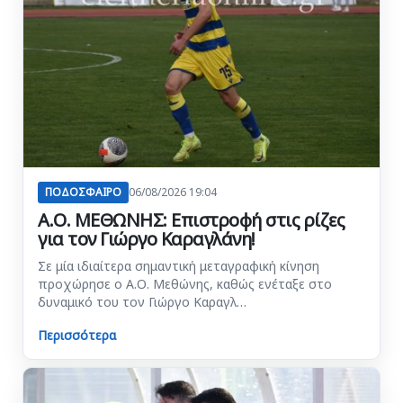
ΠΟΔΟΣΦΑΙΡΟ
06/08/2026 19:04
Α.Ο. ΜΕΘΩΝΗΣ: Επιστροφή στις ρίζες
για τον Γιώργο Καραγλάνη!
Σε μία ιδιαίτερα σημαντική μεταγραφική κίνηση
προχώρησε ο Α.Ο. Μεθώνης, καθώς ενέταξε στο
δυναμικό του τον Γιώργο Καραγλ…
Περισσότερα