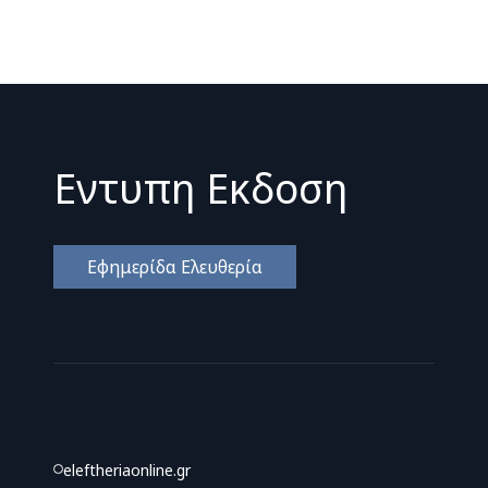
Εντυπη Εκδοση
Εφημερίδα Ελευθερία
eleftheriaonline.gr