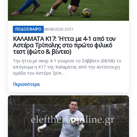
ΠΟΔΟΣΦΑΙΡΟ
08/08/2026 20:51
ΚΑΛΑΜΑΤΑ Κ17: Ήττα με 4-1 από τον
Αστέρα Τρίπολης στο πρώτο φιλικό
τεστ (φώτο & βίντεο)
Την ήττα με σκορ 4-1 γνώρισε το Σάββατο (08/08) το
απόγευμα η Κ17 της Καλαμάτας από την αντίστοιχη
ομάδα του Αστέρα Τρίπ…
Περισσότερα