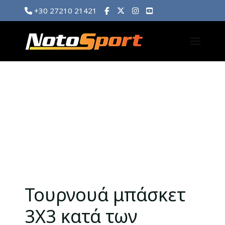
+30 27210 21421
Τουρνουά μπάσκετ
3Χ3 κατά των