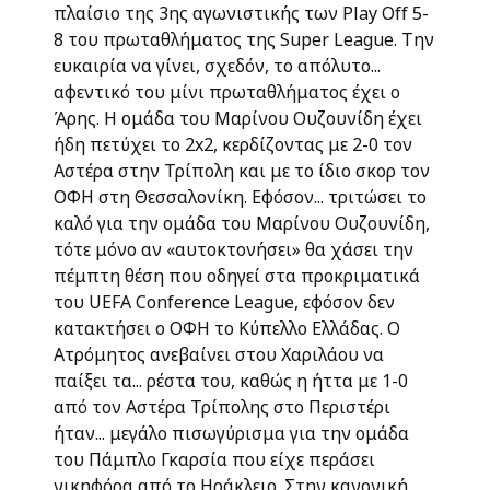
πλαίσιο της 3ης αγωνιστικής των Play Off 5-
8 του πρωταθλήματος της Super League. Την
ευκαιρία να γίνει, σχεδόν, το απόλυτο...
αφεντικό του μίνι πρωταθλήματος έχει ο
Άρης. Η ομάδα του Μαρίνου Ουζουνίδη έχει
ήδη πετύχει το 2x2, κερδίζοντας με 2-0 τον
Αστέρα στην Τρίπολη και με το ίδιο σκορ τον
ΟΦΗ στη Θεσσαλονίκη. Εφόσον... τριτώσει το
καλό για την ομάδα του Μαρίνου Ουζουνίδη,
τότε μόνο αν «αυτοκτονήσει» θα χάσει την
πέμπτη θέση που οδηγεί στα προκριματικά
του UEFA Conference League, εφόσον δεν
κατακτήσει ο ΟΦΗ το Κύπελλο Ελλάδας. Ο
Ατρόμητος ανεβαίνει στου Χαριλάου να
παίξει τα... ρέστα του, καθώς η ήττα με 1-0
από τον Αστέρα Τρίπολης στο Περιστέρι
ήταν... μεγάλο πισωγύρισμα για την ομάδα
του Πάμπλο Γκαρσία που είχε περάσει
νικηφόρα από το Ηράκλειο. Στην κανονική