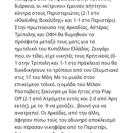
διάρκεια, οι «κίτρινοι» έμειναν αήττητοι
κόντρα στους Περιστεριώτες (2-1 στο
«Κλεάνθης Βικελίδης» και 1-1 στο Περιστέρι).
Στην πρωτεύουσα της Αρκαδίας, Αστέρας
Τρίπολης και ΟΦΗ θα θυμηθούν τα
πρόσφατα μεταξύ τους ματς για τα
ημιτελικά του Κυπέλλου Ελλάδας. Ζευγάρι
που, εν τέλει, είχε νικητές τους Κρητικούς (0-
1 στην Τρίπολη και 1-1 στο Ηράκλειο) που θα
διεκδικήσουν το τρόπαιο από τον Ολυμπιακό
στις 17 του Μάη. Με το μυαλό στον
επικείμενο τελικό, η ομάδα του Μίλαν
Ράσταβατς ξεκίνησε με δύο ήττες στα Play
Off (2-1 από Ατρόμητο εντός και 2-0 από Άρη
εκτός), με το -9 να μοιάζει... βουνό για να
ανατραπεί. Οι Αρκάδες, από την άλλη,
άφησαν πίσω τους τον οδυνηρό αποκλεισμό
και πέρασαν νικηφόρα από το Περιστέρι,