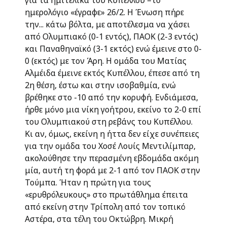
για τα ημιτελικά του Κυπέλλου –το
ημερολόγιο «έγραφε» 26/2. Η Ένωση πήρε
την... κάτω βόλτα, με αποτέλεσμα να χάσει
από Ολυμπιακό (0-1 εντός), ΠΑΟΚ (2-3 εντός)
και Παναθηναϊκό (3-1 εκτός) ενώ έμεινε στο 0-
0 (εκτός) με τον Άρη. Η ομάδα του Ματίας
Αλμέιδα έμεινε εκτός Κυπέλλου, έπεσε από τη
2η θέση, έστω και στην ισοβαθμία, ενώ
βρέθηκε στο -10 από την κορυφή. Ενδιάμεσα,
ήρθε μόνο μια νίκη γοήτρου, εκείνο το 2-0 επί
του Ολυμπιακού στη ρεβάνς του Κυπέλλου.
Κι αν, όμως, εκείνη η ήττα δεν είχε συνέπειες
για την ομάδα του Χοσέ Λουίς Μεντιλίμπαρ,
ακολούθησε την περασμένη εβδομάδα ακόμη
μία, αυτή τη φορά με 2-1 από τον ΠΑΟΚ στην
Τούμπα. Ήταν η πρώτη για τους
«ερυθρόλευκους» στο πρωτάθλημα έπειτα
από εκείνη στην Τρίπολη από τον τοπικό
Αστέρα, στα τέλη του Οκτώβρη. Μικρή