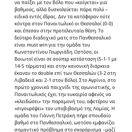
να παίξει με τον Βόλο που «καίγεται» για
βαθμούς, αλλά δυσκολεύεται πάρα πολύ –
ειδικά εντός έδρας. Δεν τα κατάφεραν ούτε
κόντρα στον Παναιτωλικό οι Θεσσαλοί (0-0)
και έπεσαν στην προτελευταία θέση. Το
δεύτερο διαδοχικό ματς στο Πανθεσσαλικό
είναι must win για την ομάδα του
Κωνσταντίνου Γεωργιάδη. Ωστόσο, οι
Βοιωτοί είναι σε σούπερ κατάσταση (5-1-1 με
14-5 τέρματα) και στην κανονική διάρκεια
έκαναν το double επί των Θεσσαλών (3-2 στη
Λιβαδειά και 2-1 στον Βόλο). Στο Αγρίνιο, στο
πρώτο χρονικά παιχνίδι της αγωνιστικής, ο
Παναιτωλικός έχει την ευκαιρία αφενός να
«κλειδώσει» την παραμονή του, αφετέρου να
«σιγουρέψει» τον υποβιβασμό της Λαμίας. Η
ομάδα του Γιάννη Πετράκη πήρε σπουδαίο
βαθμό στο Πανθεσσαλικό, ωστόσο εμφανίζει
σημαντικό πρόβλημα στο σκοράρισμα –μαζί