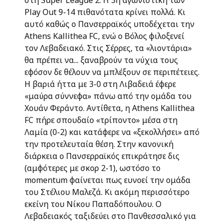
στη Super League 2. Η 3η αγωνιστική των
Play Out 9-14 πιθανότατα κρίνει πολλά. Κι
αυτό καθώς ο Πανσερραϊκός υποδέχεται την
Athens Kallithea FC, ενώ ο Βόλος φιλοξενεί
τον Λεβαδειακό. Στις Σέρρες, τα «λιοντάρια»
θα πρέπει να... ξαναβρούν τα νύχια τους
εφόσον δε θέλουν να μπλέξουν σε περιπέτειες.
Η βαριά ήττα με 3-0 στη Λιβαδειά έφερε
«μαύρα σύννεφα» πάνω από την ομάδα του
Χουάν Φεράντο. Αντίθετα, η Athens Kallithea
FC πήρε σπουδαίο «τρίποντο» μέσα στη
Λαμία (0-2) και κατάφερε να «ξεκολλήσει» από
την προτελευταία θέση. Στην κανονική
διάρκεια ο Πανσερραϊκός επικράτησε δις
(αμφότερες με σκορ 2-1), ωστόσο το
momentum φαίνεται πως ευνοεί την ομάδα
του Στέλιου Μαλεζά. Κι ακόμη περισσότερο
εκείνη του Νίκου Παπαδόπουλου. Ο
Λεβαδειακός ταξιδεύει στο Πανθεσσαλικό για