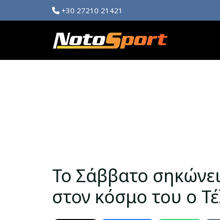
+30 27210 21421
Το Σάββατο σηκώνει
στον κόσμο του ο Τ