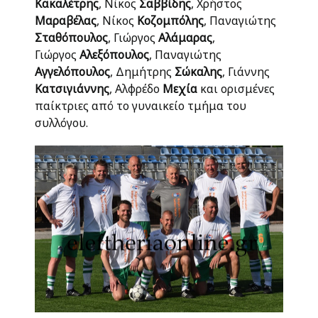
Κακαλέτρης
, Νίκος
Σαββίδης
, Χρήστος
Μαραβέλας
, Νίκος
Κοζομπόλης
, Παναγιώτης
Σταθόπουλος
, Γιώργος
Αλάμαρας
,
Γιώργος
Αλεξόπουλος
, Παναγιώτης
Αγγελόπουλος
, Δημήτρης
Σώκαλης
, Γιάννης
Κατσιγιάννης
, Αλφρέδο
Μεχία
και ορισμένες
παίκτριες από το γυναικείο τμήμα του
συλλόγου.