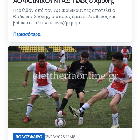
ΑΟ ΦΟΙΝΙΚΟΥΝΤΑΣ: Τέλος ο Χρόνης
Παρελθόν από τον ΑΟ Φοινικούντας αποτελεί ο
Θοδωρής Χρόνης, ο οποίος έμεινε ελεύθερος και
βρίσκεται πλέον σε αναζήτηση τ…
Περισσότερα
ΠΟΔΟΣΦΑΙΡΟ
08/08/2026 11:48