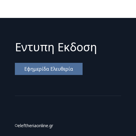
Εντυπη Εκδοση
Εφημερίδα Ελευθερία
eleftheriaonline.gr