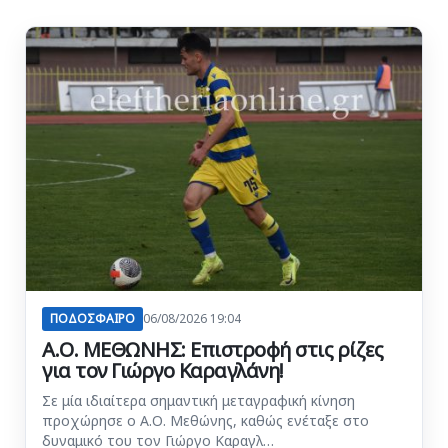
ΠΟΔΟΣΦΑΙΡΟ
06/08/2026 19:04
Α.Ο. ΜΕΘΩΝΗΣ: Επιστροφή στις ρίζες
για τον Γιώργο Καραγλάνη!
Σε μία ιδιαίτερα σημαντική μεταγραφική κίνηση
προχώρησε ο Α.Ο. Μεθώνης, καθώς ενέταξε στο
δυναμικό του τον Γιώργο Καραγλ…