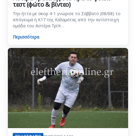
τεστ (φώτο & βίντεο)
Την ήττα με σκορ 4-1 γνώρισε το Σάββατο (08/08) το
απόγευμα η Κ17 της Καλαμάτας από την αντίστοιχη
ομάδα του Αστέρα Τρίπ…
Περισσότερα