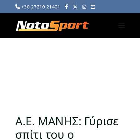
+30 27210 21421
Α.Ε. ΜΑΝΗΣ: Γύρισε
σπίτι του ο