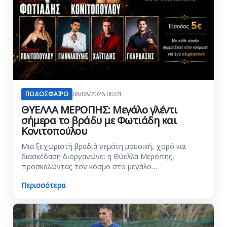
ΠΟΔΟΣΦΑΙΡΟ
08/08/2026 00:01
ΘΥΕΛΛΑ ΜΕΡΟΠΗΣ: Μεγάλο γλέντι
σήμερα το βράδυ με Φωτιάδη και
Κονιτοπούλου
Μια ξεχωριστή βραδιά γεμάτη μουσική, χορό και
διασκέδαση διοργανώνει η Θύελλα Μερόπης,
προσκαλώντας τον κόσμο στο μεγάλο…
Περισσότερα