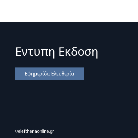
Εντυπη Εκδοση
Εφημερίδα Ελευθερία
eleftheriaonline.gr