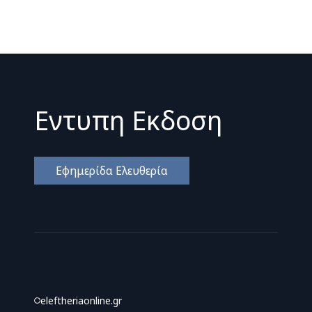
Εντυπη Εκδοση
Εφημερίδα Ελευθερία
eleftheriaonline.gr