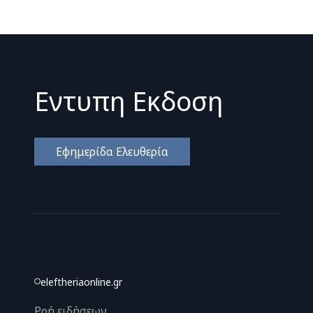
Εντυπη Εκδοση
Εφημερίδα Ελευθερία
eleftheriaonline.gr
Ροή ειδήσεων