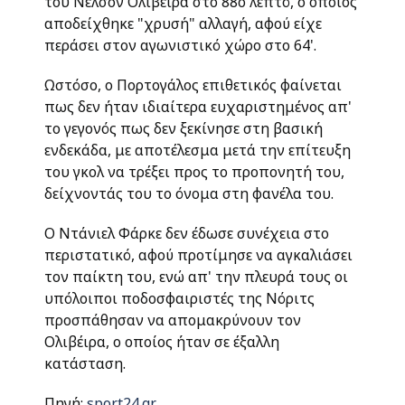
του Νέλσον Ολιβέιρα στο 88ο λεπτό, ο οποίος
αποδείχθηκε "χρυσή" αλλαγή, αφού είχε
περάσει στον αγωνιστικό χώρο στο 64'.
Ωστόσο, ο Πορτογάλος επιθετικός φαίνεται
πως δεν ήταν ιδιαίτερα ευχαριστημένος απ'
το γεγονός πως δεν ξεκίνησε στη βασική
ενδεκάδα, με αποτέλεσμα μετά την επίτευξη
του γκολ να τρέξει προς το προπονητή του,
δείχνοντάς του το όνομα στη φανέλα του.
Ο Ντάνιελ Φάρκε δεν έδωσε συνέχεια στο
περιστατικό, αφού προτίμησε να αγκαλιάσει
τον παίκτη του, ενώ απ' την πλευρά τους οι
υπόλοιποι ποδοσφαιριστές της Νόριτς
προσπάθησαν να απομακρύνουν τον
Ολιβέιρα, ο οποίος ήταν σε έξαλλη
κατάσταση.
Πηγή:
sport24.gr