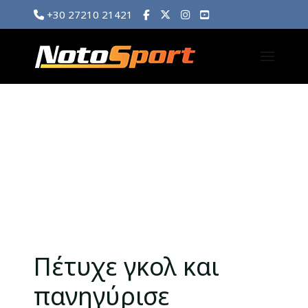
+30 27210 21421
Πέτυχε γκολ και
πανηγύρισε