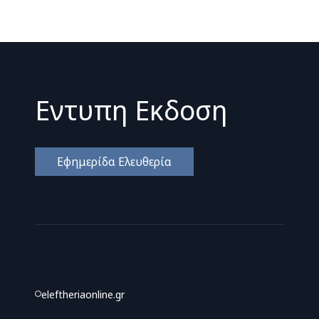
Εντυπη Εκδοση
Εφημερίδα Ελευθερία
eleftheriaonline.gr