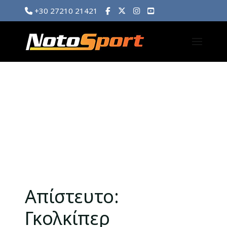
+30 27210 21421
Απίστευτο:
Γκολκίπερ