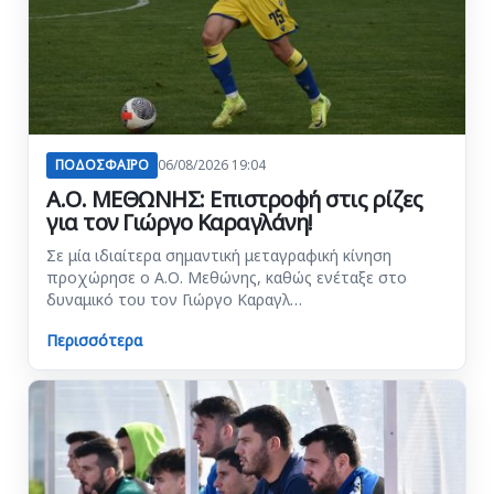
ΠΟΔΟΣΦΑΙΡΟ
06/08/2026 19:04
Α.Ο. ΜΕΘΩΝΗΣ: Επιστροφή στις ρίζες
για τον Γιώργο Καραγλάνη!
Σε μία ιδιαίτερα σημαντική μεταγραφική κίνηση
προχώρησε ο Α.Ο. Μεθώνης, καθώς ενέταξε στο
δυναμικό του τον Γιώργο Καραγλ…
Περισσότερα