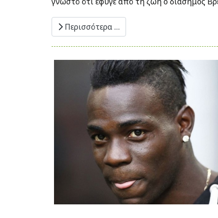
γνωστό ότι έφυγε από τη ζωή ο διάσημος Βρ
Περισσότερα …