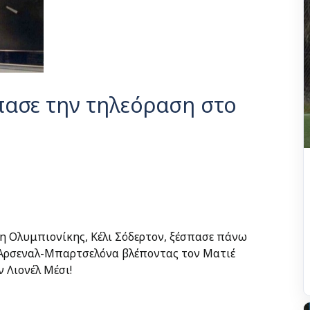
πασε την τηλεόραση στο
η Ολυμπιονίκης, Κέλι Σόδερτον, ξέσπασε πάνω
υ Άρσεναλ-Μπαρτσελόνα βλέποντας τον Ματιέ
 Λιονέλ Μέσι!