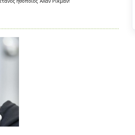
ετανός ηθοποιός Άλαν Ρίκμαν!