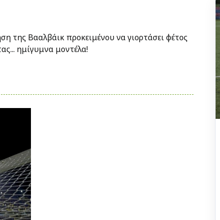
ηση της Βααλβάικ προκειμένου να γιορτάσει φέτος
ς... ημίγυμνα μοντέλα!