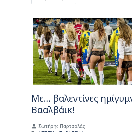
Με... βαλεντίνες ημίγυ
Βααλβάικ!
Λεπτομέρειες
Σωτήρης Παρτσαλάς