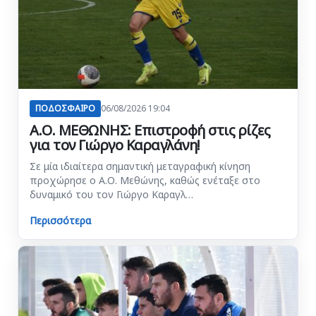
ΠΟΔΟΣΦΑΙΡΟ
06/08/2026 19:04
Α.Ο. ΜΕΘΩΝΗΣ: Επιστροφή στις ρίζες
για τον Γιώργο Καραγλάνη!
Σε μία ιδιαίτερα σημαντική μεταγραφική κίνηση
προχώρησε ο Α.Ο. Μεθώνης, καθώς ενέταξε στο
δυναμικό του τον Γιώργο Καραγλ…
Περισσότερα