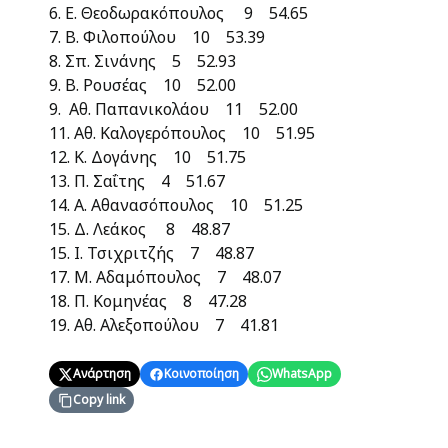
6. Ε. Θεοδωρακόπουλος 9 54.65
7. Β. Φιλοπούλου 10 53.39
8. Σπ. Σινάνης 5 52.93
9. Β. Ρουσέας 10 52.00
9. Αθ. Παπανικολάου 11 52.00
11. Αθ. Καλογερόπουλος 10 51.95
12. Κ. Δογάνης 10 51.75
13. Π. Σαΐτης 4 51.67
14. Α. Αθανασόπουλος 10 51.25
15. Δ. Λεάκος 8 48.87
15. Ι. Τσιχριτζής 7 48.87
17. Μ. Αδαμόπουλος 7 48.07
18. Π. Κομηνέας 8 47.28
19. Αθ. Αλεξοπούλου 7 41.81
Ανάρτηση
Κοινοποίηση
WhatsApp
Copy link