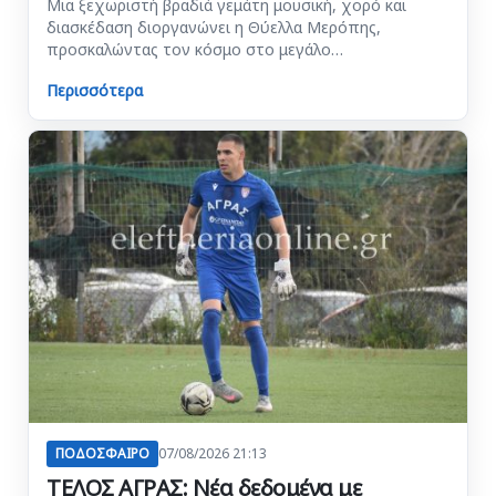
Μια ξεχωριστή βραδιά γεμάτη μουσική, χορό και
διασκέδαση διοργανώνει η Θύελλα Μερόπης,
προσκαλώντας τον κόσμο στο μεγάλο…
Περισσότερα
ΠΟΔΟΣΦΑΙΡΟ
07/08/2026 21:13
ΤΕΛΟΣ ΑΓΡΑΣ: Νέα δεδομένα με