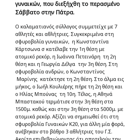
γυναικών, που διεξήχθη το περασμένο
Σάββατο στην Πάτρα.
Ο καλαματιανός σύλλογος συμμετείχε με 7
αθλητές και αθλήτριες. Συγκεκριμένα στη
σφυροβολία γυναικών, η Κωνσταντίνα
Κάρτσωνα σ κατέλαβε την 1η θέση με
ατομικό ρεκόρ, η Ιωάννα Πετεινάρη τη 2η
θέση και η Γεωργία Δέλγα την 3η θέση. Στη
σφυροβολία ανδρών, ο Κωνσταντίνος
Μαρίνης κατέκτησε τη 2η θέση. Στο άλμα εις
μήκος, ο Ιωήλ Κουλιέρης πήρε τη 2η θέση και
ο Ηλίας Μπούνας τη 10η. Τέλος, η Αθηνά
Μπαστακού τερμάτισε στην 3η θέση στα
1500μ. καθώς και στην 3η θέση στα 5000μ. με
ατομικά ρεκόρ. Αξίζει να σημειωθεί ότι στη
σφυροβολία Γυναικών Κ20, για άλλη μία φορά,
ανέβηκαν στο βάθρο 3 αθλήτριες του Γ.Σ.
Ακρίτα επιβεβαιώνοντας ότι αποτελούν την