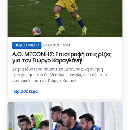
ΠΟΔΟΣΦΑΙΡΟ
06/08/2026 19:04
Α.Ο. ΜΕΘΩΝΗΣ: Επιστροφή στις ρίζες
για τον Γιώργο Καραγλάνη!
Σε μία ιδιαίτερα σημαντική μεταγραφική κίνηση
προχώρησε ο Α.Ο. Μεθώνης, καθώς ενέταξε στο
δυναμικό του τον Γιώργο Καραγλ…
Περισσότερα