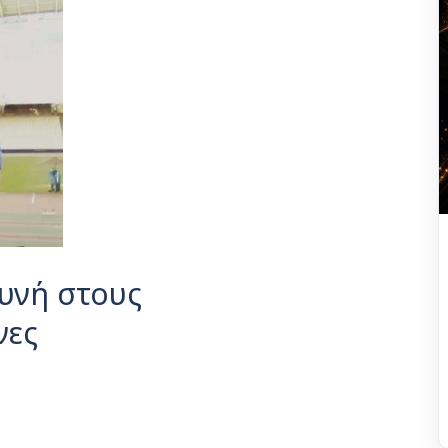
ουνή στους
νες