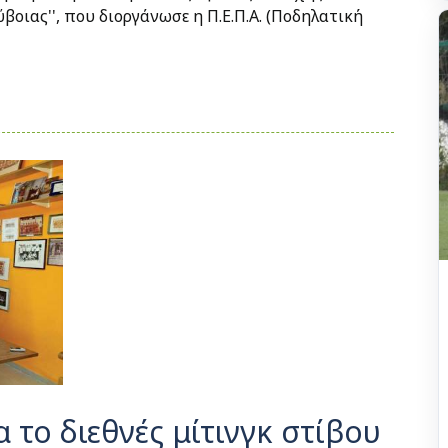
ύβοιας'', που διοργάνωσε η Π.Ε.Π.Α. (Ποδηλατική
 το διεθνές μίτινγκ στίβου