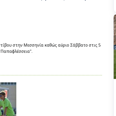
 στίβου στην Μεσσηνία καθώς αύριο Σάββατο στις 5
 "Παπαφλέσσεια".