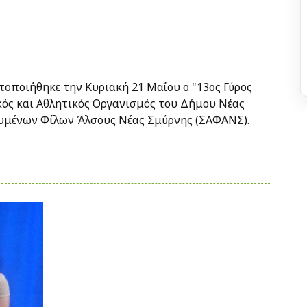
οποιήθηκε την Κυριακή 21 Μαΐου ο "13ος Γύρος
κός και Αθλητικός Οργανισμός του Δήμου Νέας
ουμένων Φίλων Άλσους Νέας Σμύρνης (ΣΑΦΑΝΣ).