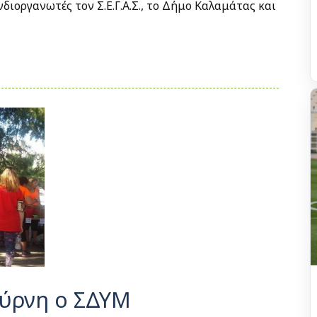
διοργανωτές τον Σ.Ε.Γ.Α.Σ., το Δήμο Καλαμάτας και
μύρνη ο ΣΔΥΜ